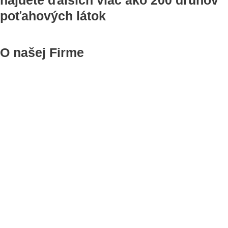
nájdete ďalších viac ako 200 druhov
poťahových látok
O našej Firme