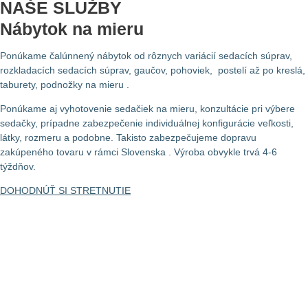
NAŠE SLUŽBY
Nábytok na mieru
Ponúkame čalúnnený nábytok od rôznych variácií sedacích súprav,
rozkladacích sedacích súprav, gaučov, pohoviek, postelí až po kreslá,
taburety, podnožky na mieru .
Ponúkame aj vyhotovenie sedačiek na mieru, konzultácie pri výbere
sedačky, prípadne zabezpečenie individuálnej konfigurácie veľkosti,
látky, rozmeru a podobne. Takisto zabezpečujeme dopravu
zakúpeného tovaru v rámci Slovenska . Výroba obvykle trvá 4-6
týždňov.
DOHODNÚŤ SI STRETNUTIE