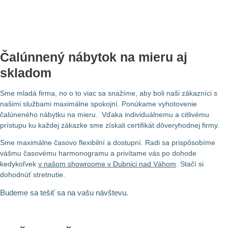
Čalúnnený nábytok na mieru aj
skladom
Sme mladá firma, no o to viac sa snažíme, aby boli naši zákazníci s
našimi službami maximálne spokojní. Ponúkame vyhotovenie
čalúneného nábytku na mieru. Vďaka individuálnemu a citlivému
prístupu ku každej zákazke sme získali certifikát dôveryhodnej firmy.
Sme maximálne časovo flexibilní a dostupní. Radi sa prispôsobíme
vášmu časovému harmonogramu a privítame vás po dohode
kedykoľvek
v našom showroome v Dubnici nad Váhom
. Stačí si
dohodnúť stretnutie.
Budeme sa tešiť sa na vašu návštevu.