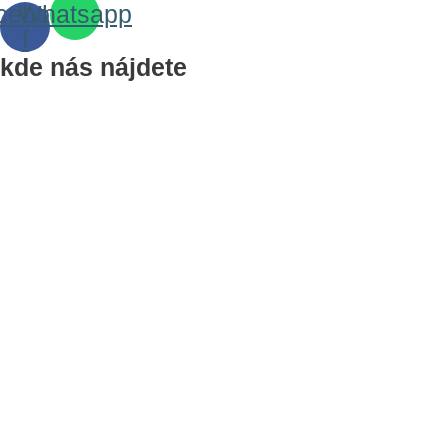
cebook-
Whatsapp
f
kde nás nájdete