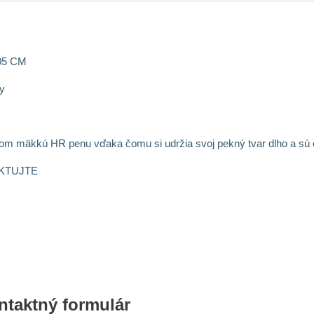
05 CM
y
om mäkkú HR penu vďaka čomu si udržia svoj pekný tvar dlho a sú 
AKTUJTE
ntaktný formulár