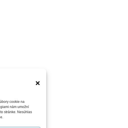
súbory cookie na
ológiami nám umožní
jto stránke. Nesúhlas
ie.