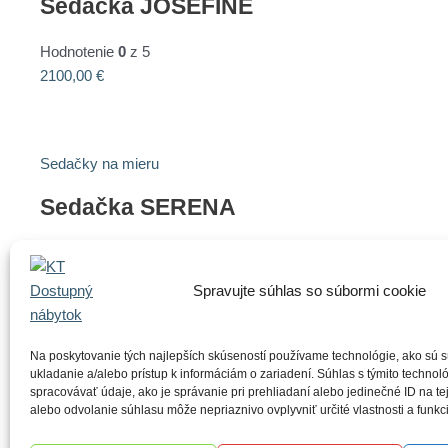
Sedačka JOSEFINE
Hodnotenie
0
z 5
2100,00
€
Sedačky na mieru
Sedačka SERENA
Hodnotenie
0
z 5
Spravujte súhlas so súbormi cookie
Sedačky na mieru
Na poskytovanie tých najlepších skúseností používame technológie, ako sú 
ukladanie a/alebo prístup k informáciám o zariadení. Súhlas s týmito techn
Sedačka LOUISE
spracovávať údaje, ako je správanie pri prehliadaní alebo jedinečné ID na te
alebo odvolanie súhlasu môže nepriaznivo ovplyvniť určité vlastnosti a funkc
Hodnotenie
0
z 5