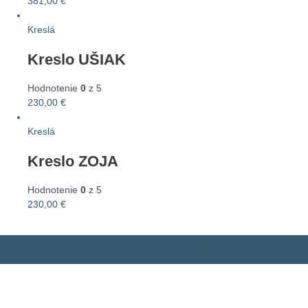
381,00
€
Kreslá
Kreslo UŠIAK
Hodnotenie
0
z 5
230,00
€
Kreslá
Kreslo ZOJA
Hodnotenie
0
z 5
230,00
€
2026 ©
Tvorba web stránok
od spoločnosti MEDIATEL spol. s r. o. |
SEO
&
PPC
|
Zásady ochrany osobných údajov
.