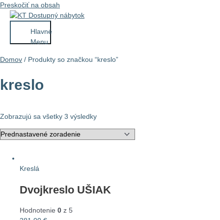
Preskočiť na obsah
Hlavné
Menu
Domov
/ Produkty so značkou “kreslo”
kreslo
Zobrazujú sa všetky 3 výsledky
Kreslá
Dvojkreslo UŠIAK
Hodnotenie
0
z 5